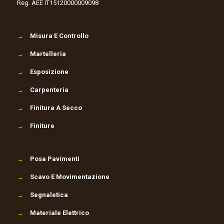
Reg. AEE IT15120000009098
→
Misura E Controllo
→
Martelleria
→
Esposizione
→
Carpenteria
→
Finitura A Secco
→
Finiture
→
Posa Pavimenti
→
Scavo E Movimentazione
→
Segnaletica
→
Materiale Elettrico