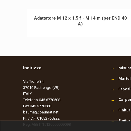
Adattatore M 12 x 1,5 f - M 14 m (per END 40
A)
Indirizzo
→
Misura
→
Martel
Via Tione 34
37010 Pastrengo (VR)
→
Esposi
ITALY
→
Carpen
Telefono 045 6770508
Fax 045 6770568
→
Finitu
baumat@baumat.net
P.I. / C.F. 01082760222
→
Finitur
Reg. AEE IT15120000009098