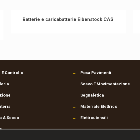
Batterie e caricabatterie Eibenstock CAS
 E Controllo
→
Posa Pavimenti
leria
→
Scavo E Movimentazione
zione
→
Segnaletica
teria
→
Materiale Elettrico
ra A Secco
→
Elettroutensili
e