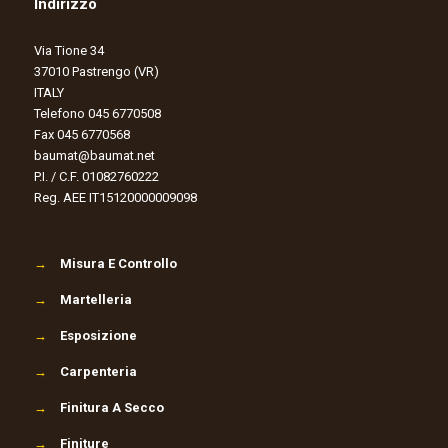
Indirizzo
Via Tione 34
37010 Pastrengo (VR)
ITALY
Telefono 045 6770508
Fax 045 6770568
baumat@baumat.net
P.I. / C.F. 01082760222
Reg. AEE IT15120000009098
→
Misura E Controllo
→
Martelleria
→
Esposizione
→
Carpenteria
→
Finitura A Secco
→
Finiture