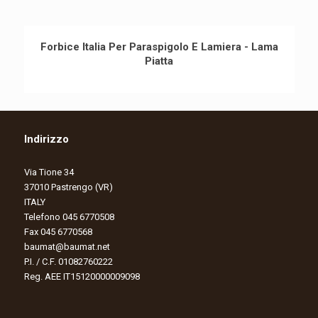
Forbice Italia Per Paraspigolo E Lamiera - Lama
Piatta
Indirizzo
Via Tione 34
37010 Pastrengo (VR)
ITALY
Telefono 045 6770508
Fax 045 6770568
baumat@baumat.net
P.I. / C.F. 01082760222
Reg. AEE IT15120000009098