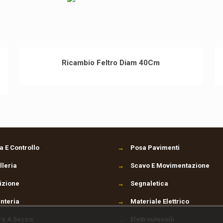
Ricambio Feltro Diam 40Cm
 E Controllo
→
Posa Pavimenti
leria
→
Scavo E Movimentazione
izione
→
Segnaletica
nteria
→
Materiale Elettrico
ra A Secco
→
Elettroutensili