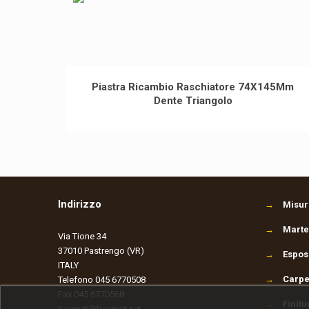
Piastra Ricambio Raschiatore 74X145Mm
Dente Triangolo
Indirizzo
→
Misura
→
Martel
Via Tione 34
37010 Pastrengo (VR)
→
Espos
ITALY
→
Carpe
Telefono 045 6770508
Fax 045 6770568
→
Finitu
baumat@baumat.net