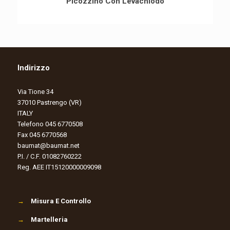
Picozzino Con Levachiodo
Indirizzo
Via Tione 34
37010 Pastrengo (VR)
ITALY
Telefono 045 6770508
Fax 045 6770568
baumat@baumat.net
P.I. / C.F. 01082760222
Reg. AEE IT15120000009098
→
Misura E Controllo
→
Martelleria