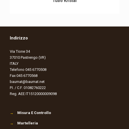
Tubo Kristal
Indirizzo
Via Tione 34
37010 Pastrengo (VR)
ITALY
Telefono 045 6770508
Fax 045 6770568
baumat@baumat.net
P.I. / C.F. 01082760222
Reg. AEE IT15120000009098
→
Misura E Controllo
→
Martelleria