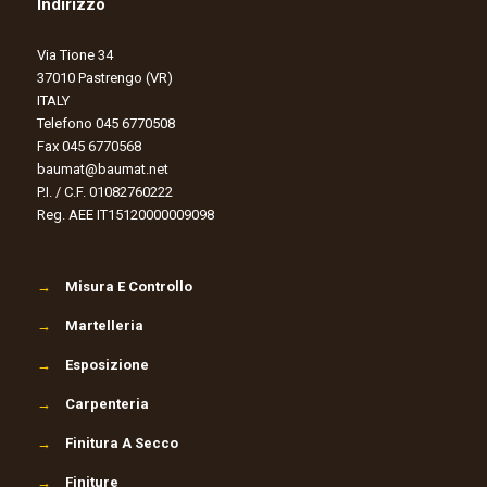
Indirizzo
Via Tione 34
37010 Pastrengo (VR)
ITALY
Telefono 045 6770508
Fax 045 6770568
baumat@baumat.net
P.I. / C.F. 01082760222
Reg. AEE IT15120000009098
→
Misura E Controllo
→
Martelleria
→
Esposizione
→
Carpenteria
→
Finitura A Secco
→
Finiture