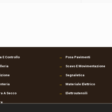
 E Controllo
→
Posa Pavimenti
leria
→
Scavo E Movimentazione
izione
→
Segnaletica
nteria
→
Materiale Elettrico
ra A Secco
→
Elettroutensili
re