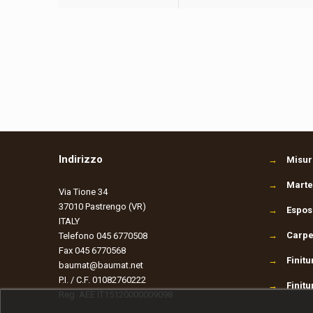
Indirizzo
→
Misura
→
Martel
Via Tione 34
37010 Pastrengo (VR)
→
Espos
ITALY
→
Carpe
Telefono 045 6770508
Fax 045 6770568
→
Finitu
baumat@baumat.net
P.I. / C.F. 01082760222
→
Finitu
Reg. AEE IT15120000009098