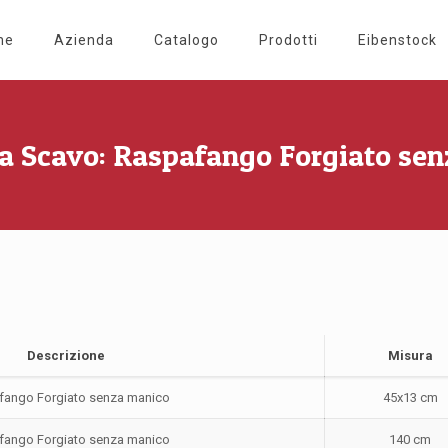
me
Azienda
Catalogo
Prodotti
Eibenstock
Da Scavo: Raspafango Forgiato se
Descrizione
Misura
fango Forgiato senza manico
45x13 cm
fango Forgiato senza manico
140 cm