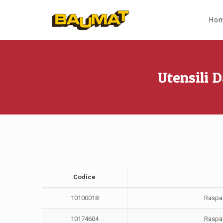
Ho
Utensili 
Codice
10100018
Raspa
10174604
Raspa