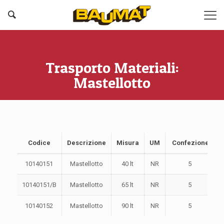
Trasporto Materiali:
Mastellotto
Codice
Descrizione
Misura
UM
Confezione
10140151
Mastellotto
40 lt
NR
5
10140151/B
Mastellotto
65 lt
NR
5
10140152
Mastellotto
90 lt
NR
5