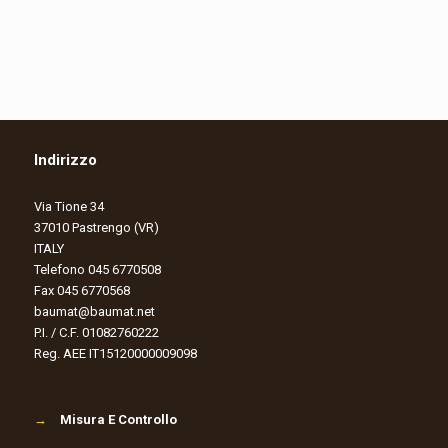
Indirizzo
Via Tione 34
37010 Pastrengo (VR)
ITALY
Telefono 045 6770508
Fax 045 6770568
baumat@baumat.net
P.I. / C.F. 01082760222
Reg. AEE IT15120000009098
→
Misura E Controllo