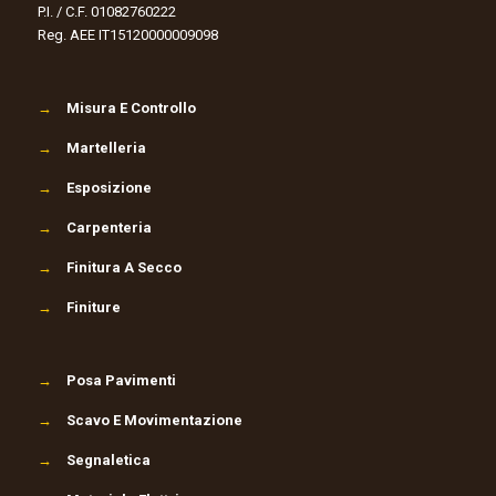
P.I. / C.F. 01082760222
Reg. AEE IT15120000009098
→
Misura E Controllo
→
Martelleria
→
Esposizione
→
Carpenteria
→
Finitura A Secco
→
Finiture
→
Posa Pavimenti
→
Scavo E Movimentazione
→
Segnaletica