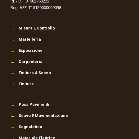
P.I. / C.F. 01082760222
Reg. AEE IT15120000009098
→
Misura E Controllo
→
Martelleria
→
Esposizione
→
Carpenteria
→
Finitura A Secco
→
Finiture
→
Posa Pavimenti
→
Scavo E Movimentazione
→
Segnaletica
→
Materiale Elettrico