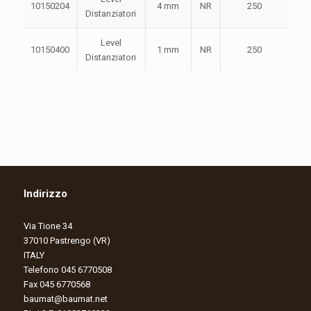
10150204
4 mm
NR
250
Distanziatori
Level
10150400
1 mm
NR
250
Distanziatori
Indirizzo
Via Tione 34
37010 Pastrengo (VR)
ITALY
Telefono 045 6770508
Fax 045 6770568
baumat@baumat.net