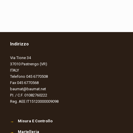
Indirizzo
Via Tione 34
37010 Pastrengo (VR)
ITALY
Telefono 045 6770508
Fax 045 6770568
baumat@baumat.net
P.I. / C.F. 01082760222
Reg. AEE IT15120000009098
→
Misura E Controllo
→
Martelleria