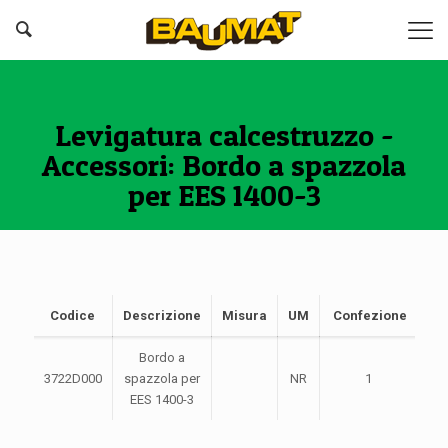
Levigatura calcestruzzo -
Accessori: Bordo a spazzola
per EES 1400-3
Codice
Descrizione
Misura
UM
Confezione
Bordo a
3722D000
spazzola per
NR
1
EES 1400-3