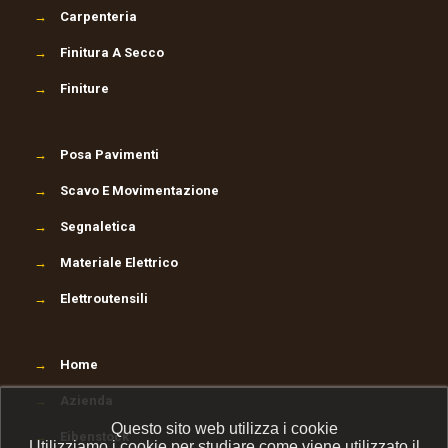
→
Carpenteria
→
Finitura A Secco
→
Finiture
→
Posa Pavimenti
→
Scavo E Movimentazione
→
Segnaletica
→
Materiale Elettrico
→
Elettroutensili
→
Home
→
Azienda
Questo sito web utilizza i cookie
→
Eibenstock
Utilizziamo i cookie per studiare come viene utilizzato il