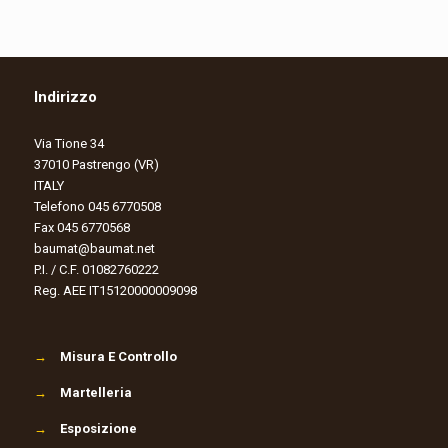
Indirizzo
Via Tione 34
37010 Pastrengo (VR)
ITALY
Telefono 045 6770508
Fax 045 6770568
baumat@baumat.net
P.I. / C.F. 01082760222
Reg. AEE IT15120000009098
→
Misura E Controllo
→
Martelleria
→
Esposizione