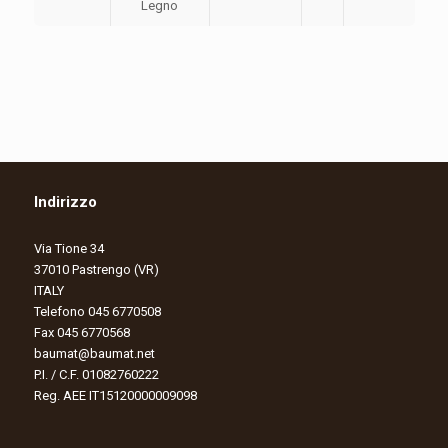
Legno
Indirizzo
Via Tione 34
37010 Pastrengo (VR)
ITALY
Telefono 045 6770508
Fax 045 6770568
baumat@baumat.net
P.I. / C.F. 01082760222
Reg. AEE IT15120000009098