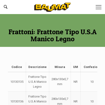
Frattoni: Frattone Tipo U.S.A
Manico Legno
Codice
Descrizione
Misura
UM
Confezione
Frattone Tipo
280x130x0,7
10130135
U.S.A Manico
NR
10
mm
Legno
Frattone Tipo
280x130x0,7
10130136
U.S.A Manico
NR
10
mm