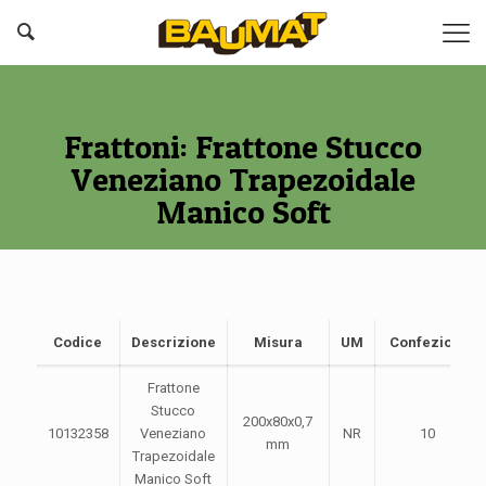
Frattoni: Frattone Stucco
Veneziano Trapezoidale
Manico Soft
Codice
Descrizione
Misura
UM
Confezione
Frattone
Stucco
200x80x0,7
10132358
Veneziano
NR
10
mm
Trapezoidale
Manico Soft