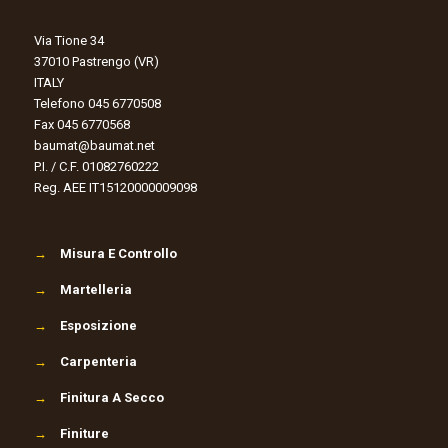
Via Tione 34
37010 Pastrengo (VR)
ITALY
Telefono 045 6770508
Fax 045 6770568
baumat@baumat.net
P.I. / C.F. 01082760222
Reg. AEE IT15120000009098
→
Misura E Controllo
→
Martelleria
→
Esposizione
→
Carpenteria
→
Finitura A Secco
→
Finiture