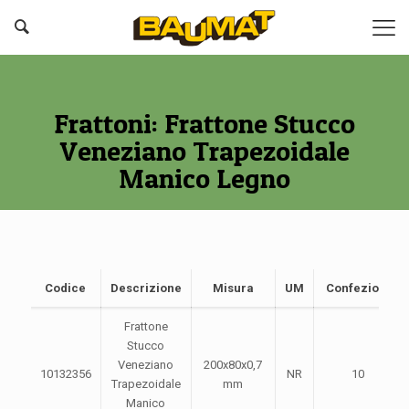
Frattoni: Frattone Stucco
Veneziano Trapezoidale
Manico Legno
Codice
Descrizione
Misura
UM
Confezione
Frattone
Stucco
Veneziano
200x80x0,7
10132356
NR
10
Trapezoidale
mm
Manico