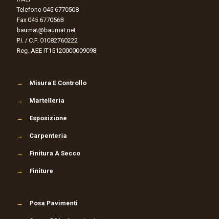
Telefono 045 6770508
Fax 045 6770568
baumat@baumat.net
P.I. / C.F. 01082760222
Reg. AEE IT15120000009098
→
Misura E Controllo
→
Martelleria
→
Esposizione
→
Carpenteria
→
Finitura A Secco
→
Finiture
→
Posa Pavimenti