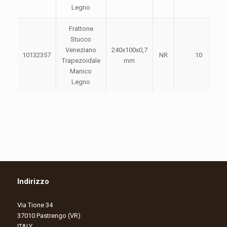
Legno
Frattone
Stucco
Veneziano
240x100x0,7
10132357
NR
10
Trapezoidale
mm
Manico
Legno
Indirizzo
Via Tione 34
37010 Pastrengo (VR)
ITALY