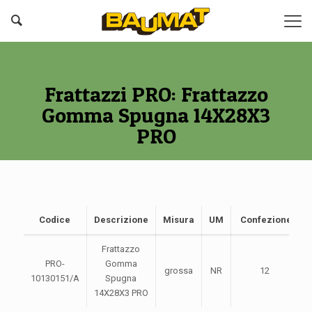
Frattazzi PRO: Frattazzo
Gomma Spugna 14X28X3
PRO
Codice
Descrizione
Misura
UM
Confezione
Frattazzo
PRO-
Gomma
grossa
NR
12
10130151/A
Spugna
14X28X3 PRO