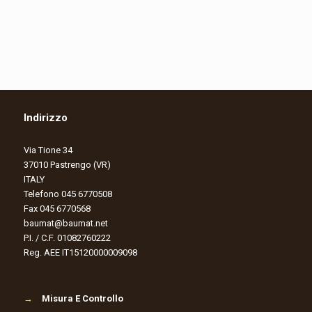
Indirizzo
Via Tione 34
37010 Pastrengo (VR)
ITALY
Telefono 045 6770508
Fax 045 6770568
baumat@baumat.net
P.I. / C.F. 01082760222
Reg. AEE IT15120000009098
→
Misura E Controllo