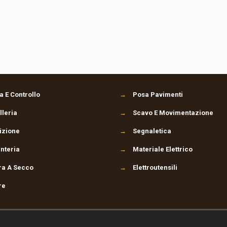
 E Controllo
→
Posa Pavimenti
leria
→
Scavo E Movimentazione
izione
→
Segnaletica
nteria
→
Materiale Elettrico
ra A Secco
→
Elettroutensili
re