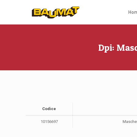
Ho
Dpi: Mas
Codice
10156697
Mascher