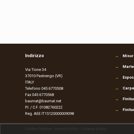
Indirizzo
→
Misura
→
Martel
Via Tione 34
37010 Pastrengo (VR)
→
Espos
ITALY
→
Carpe
Telefono 045 6770508
Fax 045 6770568
→
Finitu
baumat@baumat.net
P.I. / C.F. 01082760222
→
Finitu
Reg. AEE IT15120000009098
Credits
Positive
-
Privacy Policy
-
Cookies policy