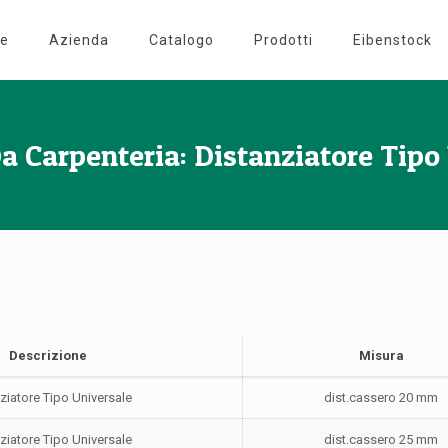
e
Azienda
Catalogo
Prodotti
Eibenstock
a Carpenteria: Distanziatore Tipo
Descrizione
Misura
ziatore Tipo Universale
dist.cassero 20 mm
ziatore Tipo Universale
dist.cassero 25 mm