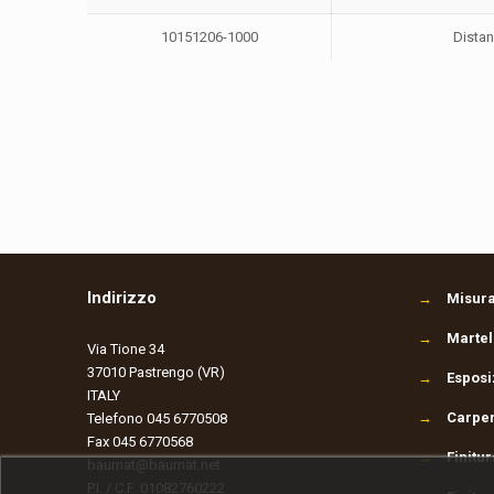
10151206-1000
Distan
Indirizzo
→
Misura
→
Martel
Via Tione 34
37010 Pastrengo (VR)
→
Esposi
ITALY
→
Carpen
Telefono 045 6770508
Fax 045 6770568
→
Finitu
baumat@baumat.net
P.I. / C.F. 01082760222